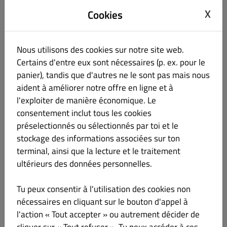
Mot de passe
X
Cookies
Nous utilisons des cookies sur notre site web.
Confirmer mot de passe
Certains d'entre eux sont nécessaires (p. ex. pour le
panier), tandis que d'autres ne le sont pas mais nous
aident à améliorer notre offre en ligne et à
Téléphone
l'exploiter de manière économique. Le
consentement inclut tous les cookies
Aucun
préselectionnés ou sélectionnés par toi et le
stockage des informations associées sur ton
Tenez-moi au courant des offres par courriel.
terminal, ainsi que la lecture et le traitement
En cliquant sur « Inscription », vous acceptez les
Conditions
ultérieurs des données personnelles.
générales
et la
Politique de confidentialité
définies par ce
site.
Tu peux consentir à l'utilisation des cookies non
nécessaires en cliquant sur le bouton d'appel à
S' enregistrer
l'action « Tout accepter » ou autrement décider de