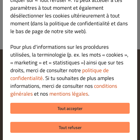
cliquer sur « Tout refuser ». Tu peux accéder à ces
Se Connecter
paramètres à tout moment et également
désélectionner les cookies ultérieurement à tout
moment (dans la politique de confidentialité et dans
le bas de page de notre site web).
Pour plus d'informations sur les procédures
utilisées, la terminologie (p. ex. les mots « cookies »,
« marketing » et « statistiques ») ainsi que sur tes
Modifier les paramètres relatifs aux cookies
droits, merci de consulter notre
politique de
Contactez-nous
confidentialité
. Si tu souhaites de plus amples
Politique De Confidentialité
informations, merci de consulter nos
conditions
Conditions Générales
générales
et nos
mentions légales
.
Legal notice
MODES DE PAIEMENT POUR LE RETRAIT SUR PLACE
Tout accepter
Tout refuser
© 2026 ANAMOUR