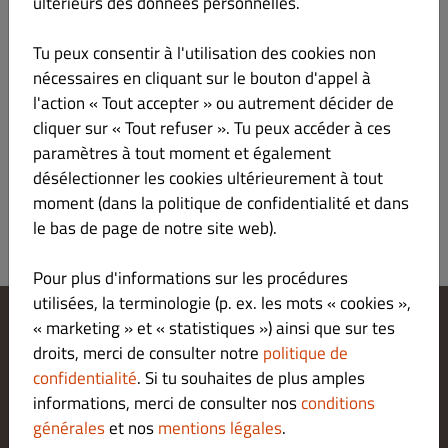
ultérieurs des données personnelles.
ANAMOUR BURGER
€ 10.50
Tu peux consentir à l'utilisation des cookies non
Steak 180g, cheddar*, sauce burger, oignons confits, frites**
nécessaires en cliquant sur le bouton d'appel à
l'action « Tout accepter » ou autrement décider de
*Au lait de vache
cliquer sur « Tout refuser ». Tu peux accéder à ces
**Produits surgelés
paramètres à tout moment et également
désélectionner les cookies ultérieurement à tout
moment (dans la politique de confidentialité et dans
le bas de page de notre site web).
Pour plus d'informations sur les procédures
utilisées, la terminologie (p. ex. les mots « cookies »,
« marketing » et « statistiques ») ainsi que sur tes
Modifier les paramètres relatifs aux cookies
droits, merci de consulter notre
politique de
Contactez-nous
confidentialité
. Si tu souhaites de plus amples
Politique De Confidentialité
informations, merci de consulter nos
conditions
Conditions Générales
générales
et nos
mentions légales
.
Legal notice