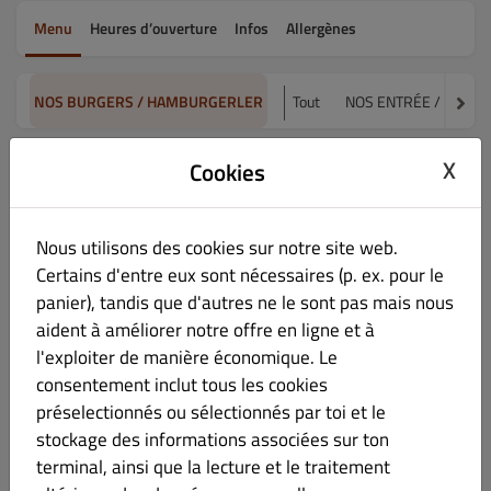
Menu
Heures d’ouverture
Infos
Allergènes
NOS BURGERS / HAMBURGERLER
Tout
NOS ENTRÉE / SOĞU
X
Cookies
NOS BURGERS / HAMBURGERLER
BABO BURGER
€ 13.00
Nous utilisons des cookies sur notre site web.
Certains d'entre eux sont nécessaires (p. ex. pour le
Steak 180g, cheddar*, œuf, sauce burger, oignons confits,
panier), tandis que d'autres ne le sont pas mais nous
légumes grillés, frites**
aident à améliorer notre offre en ligne et à
l'exploiter de manière économique. Le
*Au lait de vache
consentement inclut tous les cookies
**Produits surgelés
préselectionnés ou sélectionnés par toi et le
stockage des informations associées sur ton
terminal, ainsi que la lecture et le traitement