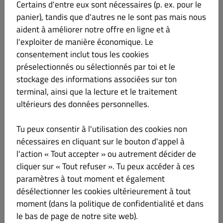
Certains d'entre eux sont nécessaires (p. ex. pour le
panier), tandis que d'autres ne le sont pas mais nous
aident à améliorer notre offre en ligne et à
BERLINER
l'exploiter de manière économique. Le
€ 11.50
consentement inclut tous les cookies
préselectionnés ou sélectionnés par toi et le
La viande de kebab, légumes grillés, fromage frais, sauce
spéciale, crudités
stockage des informations associées sur ton
terminal, ainsi que la lecture et le traitement
ultérieurs des données personnelles.
ANAMOUR
Tu peux consentir à l'utilisation des cookies non
€ 11.50
nécessaires en cliquant sur le bouton d'appel à
l'action « Tout accepter » ou autrement décider de
La viande de kebab au choix, avec sauce fromgère, mozzarella et
cliquer sur « Tout refuser ». Tu peux accéder à ces
cheddar
paramètres à tout moment et également
désélectionner les cookies ultérieurement à tout
moment (dans la politique de confidentialité et dans
le bas de page de notre site web).