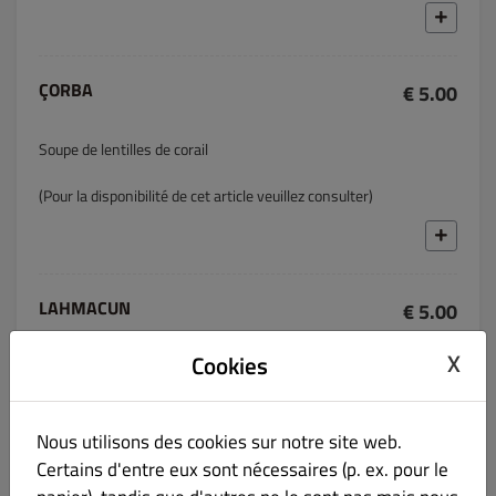
ÇORBA
€ 5.00
Soupe de lentilles de corail
(Pour la disponibilité de cet article veuillez consulter)
LAHMACUN
€ 5.00
X
Cookies
Pizza turque garnie de viande hachée, oignons, poivrons,
tomates
Nous utilisons des cookies sur notre site web.
Certains d'entre eux sont nécessaires (p. ex. pour le