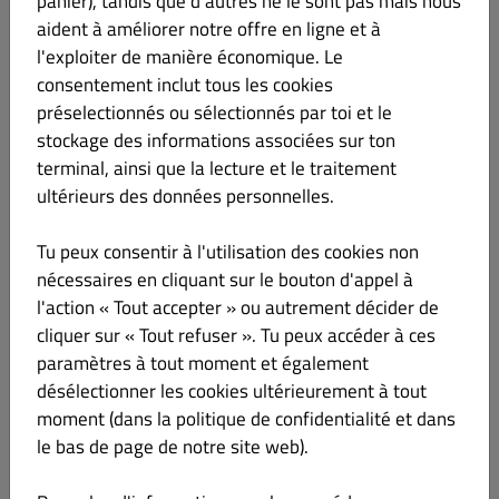
panier), tandis que d'autres ne le sont pas mais nous
FALAFEL**
€ 5.00
aident à améliorer notre offre en ligne et à
l'exploiter de manière économique. Le
Boulette de pois chiches, chapelure, persil, cumin
consentement inclut tous les cookies
préselectionnés ou sélectionnés par toi et le
**Produits surgelés
stockage des informations associées sur ton
terminal, ainsi que la lecture et le traitement
ultérieurs des données personnelles.
BÖREK (3 pièces)
€ 6.00
Tu peux consentir à l'utilisation des cookies non
Lactose
nécessaires en cliquant sur le bouton d'appel à
Feuilleté aux fromages mozzarella*, feta*, persil
l'action « Tout accepter » ou autrement décider de
cliquer sur « Tout refuser ». Tu peux accéder à ces
*Au lait de vache
paramètres à tout moment et également
Info sur le produit
désélectionner les cookies ultérieurement à tout
moment (dans la politique de confidentialité et dans
le bas de page de notre site web).