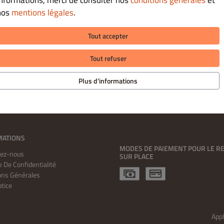
informations, merci de consulter nos
conditions générales
et
nos
mentions légales
.
Tout accepter
Tout refuser
Plus d'informations
MATIONS
MODES DE PAIEMENT POUR LE RE
tez-nous
SUR PLACE
e De Confidentialité
ons Générales
otice
App