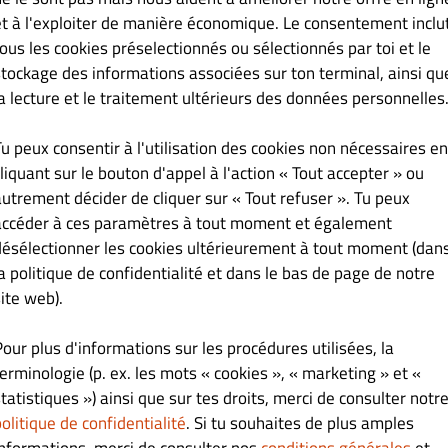
et à l'exploiter de manière économique. Le consentement inclu
K MEZELER
NOS ENTRÉE CHAUDES / SICAK MEZELER
NOS SALAD
tous les cookies préselectionnés ou sélectionnés par toi et le
stockage des informations associées sur ton terminal, ainsi qu
la lecture et le traitement ultérieurs des données personnelles
Tu peux consentir à l'utilisation des cookies non nécessaires en
€ 8.00
liquant sur le bouton d'appel à l'action « Tout accepter » ou
autrement décider de cliquer sur « Tout refuser ». Tu peux
accéder à ces paramètres à tout moment et également
désélectionner les cookies ultérieurement à tout moment (dan
la politique de confidentialité et dans le bas de page de notre
ite web).
Pour plus d'informations sur les procédures utilisées, la
terminologie (p. ex. les mots « cookies », « marketing » et «
€ 23.90
tatistiques ») ainsi que sur tes droits, merci de consulter notr
olitique de confidentialité
. Si tu souhaites de plus amples