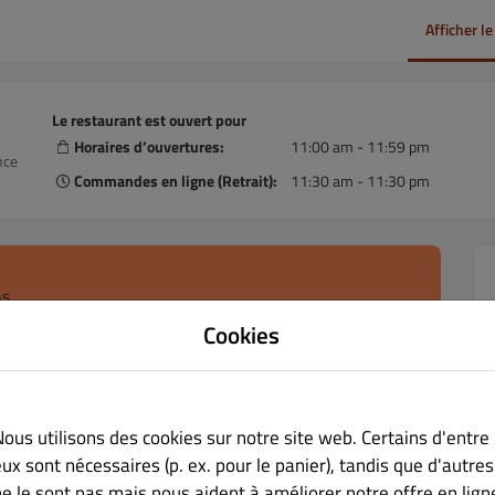
Afficher l
Le restaurant est ouvert pour
Horaires d’ouvertures:
11:00 am - 11:59 pm
nce
Commandes en ligne (Retrait):
11:30 am - 11:30 pm
ns
Cookies
ner l’heure de retrait
Nous utilisons des cookies sur notre site web. Certains d'entre
ergènes
ux sont nécessaires (p. ex. pour le panier), tandis que d'autres
ne le sont pas mais nous aident à améliorer notre offre en lign