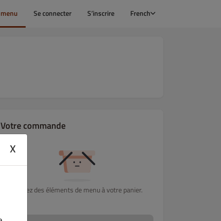
e menu
Se connecter
S’inscrire
French
Votre commande
X
Ajoutez des éléments de menu à votre panier.
e