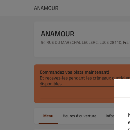
ANAMOUR
ANAMOUR
54 RUE DU MARECHAL LECLERC, LUCE 28110, Fra
Commandez vos plats maintenant!
Et recevez-les pendant les créneaux quotidie
disponibles.
Sélection
Menu
Heures d’ouverture
Infos
All
e