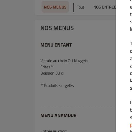
NOS MENUS
Tout
NOS ENTRÉE / SOĞU
NOS MENUS
MENU ENFANT
c
Viande au choix OU Nuggets
Frites**
Boisson 33 cl
**Produits surgelés
s
MENU ANAMOUR
s
p
Entrée au choix